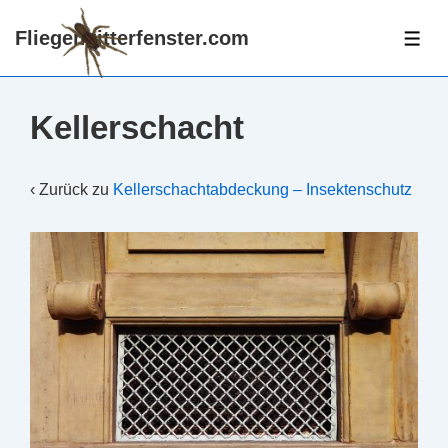
↓
Fliegengitterfenster.com
Zum
ME
Inhalt
Kellerschacht
‹ Zurück zu
Kellerschachtabdeckung – Insektenschutz