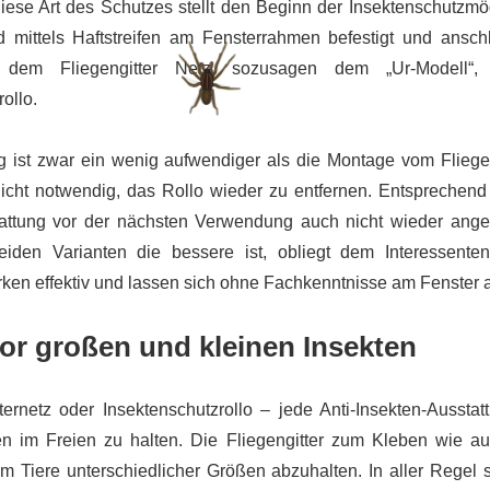
ese Art des Schutzes stellt den Beginn der Insektenschutzmög
d mittels Haftstreifen am Fensterrahmen befestigt und ansc
s dem Fliegengitter Netz, sozusagen dem „Ur-Modell“,
ollo.
 ist zwar ein wenig aufwendiger als die Montage vom Fliegen
nicht notwendig, das Rollo wieder zu entfernen. Entsprechend
tattung vor der nächsten Verwendung auch nicht wieder ange
iden Varianten die bessere ist, obliegt dem Interessenten
irken effektiv und lassen sich ohne Fachkenntnisse am Fenster 
or großen und kleinen Insekten
ernetz oder Insektenschutzrollo – jede Anti-Insekten-Ausstatt
en im Freien zu halten. Die Fliegengitter zum Kleben wie au
um Tiere unterschiedlicher Größen abzuhalten. In aller Regel 