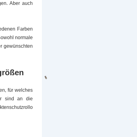
ngen. Aber auch
hiedenen Farben
. Sowohl normale
der gewünschten
rgrößen
sen, für welches
er sind an die
ktenschutzrollo