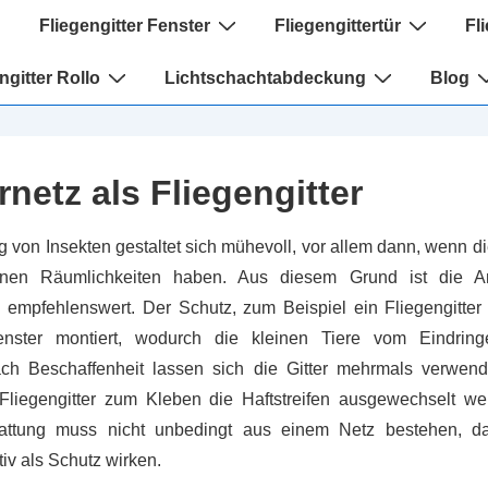
igation
Fliegengitter Fenster
Fliegengittertür
Fl
ngitter Rollo
Lichtschachtabdeckung
Blog
netz als Fliegengitter
g von Insekten gestaltet sich mühevoll, vor allem dann, wenn d
enen Räumlichkeiten haben. Aus diesem Grund ist die A
 empfehlenswert. Der Schutz, zum Beispiel ein Fliegengitter
ster montiert, wodurch die kleinen Tiere vom Eindring
ch Beschaffenheit lassen sich die Gitter mehrmals verwend
liegengitter zum Kleben die Haftstreifen ausgewechselt wer
tattung muss nicht unbedingt aus einem Netz bestehen, 
tiv als Schutz wirken.