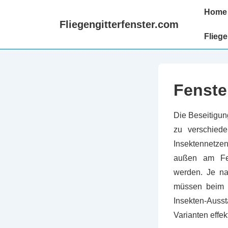
↓
Hauptnav
Home
Zum
Fliegengitterfenster.com
Inhalt
Fliege
Fenster
Die Beseitigun
zu verschied
Insektennetzen
außen am Fen
werden. Je na
müssen beim F
Insekten-Auss
Varianten effek