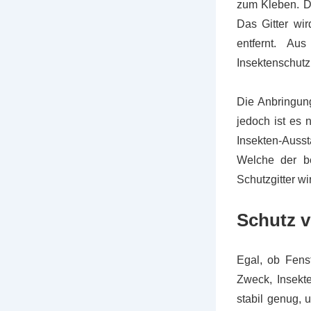
zum Kleben. Di
Das Gitter wir
entfernt. Au
Insektenschutzr
Die Anbringung
jedoch ist es 
Insekten-Auss
Welche der be
Schutzgitter w
Schutz v
Egal, ob Fenst
Zweck, Insekt
stabil genug, 